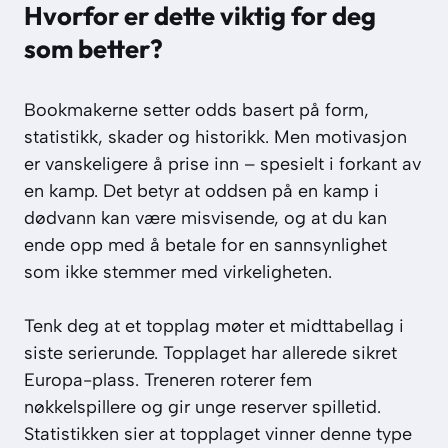
Hvorfor er dette viktig for deg
som better?
Bookmakerne setter odds basert på form,
statistikk, skader og historikk. Men motivasjon
er vanskeligere å prise inn – spesielt i forkant av
en kamp. Det betyr at oddsen på en kamp i
dødvann kan være misvisende, og at du kan
ende opp med å betale for en sannsynlighet
som ikke stemmer med virkeligheten.
Tenk deg at et topplag møter et midttabellag i
siste serierunde. Topplaget har allerede sikret
Europa-plass. Treneren roterer fem
nøkkelspillere og gir unge reserver spilletid.
Statistikken sier at topplaget vinner denne type