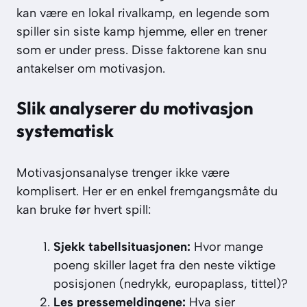
kan være en lokal rivalkamp, en legende som
spiller sin siste kamp hjemme, eller en trener
som er under press. Disse faktorene kan snu
antakelser om motivasjon.
Slik analyserer du motivasjon
systematisk
Motivasjonsanalyse trenger ikke være
komplisert. Her er en enkel fremgangsmåte du
kan bruke før hvert spill:
Sjekk tabellsituasjonen:
Hvor mange
poeng skiller laget fra den neste viktige
posisjonen (nedrykk, europaplass, tittel)?
Les pressemeldingene:
Hva sier