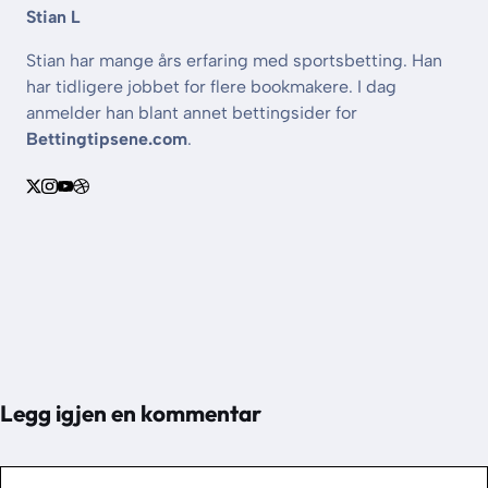
Stian L
Stian har mange års erfaring med sportsbetting. Han
har tidligere jobbet for flere bookmakere. I dag
anmelder han blant annet bettingsider for
Bettingtipsene.com
.
Legg igjen en kommentar
Kommentar