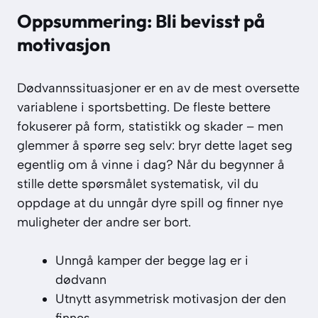
Oppsummering: Bli bevisst på
motivasjon
Dødvannssituasjoner er en av de mest oversette
variablene i sportsbetting. De fleste bettere
fokuserer på form, statistikk og skader – men
glemmer å spørre seg selv:
bryr dette laget seg
egentlig om å vinne i dag?
Når du begynner å
stille dette spørsmålet systematisk, vil du
oppdage at du unngår dyre spill og finner nye
muligheter der andre ser bort.
Unngå kamper der begge lag er i
dødvann
Utnytt asymmetrisk motivasjon der den
finnes