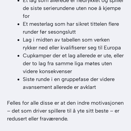
Et lag som allerede er nedrykket og spiller
de siste serierundene uten noe å kjempe
for
Et mesterlag som har sikret tittelen flere
runder før sesongslutt
Lag i midten av tabellen som verken
rykker ned eller kvalifiserer seg til Europa
Cupkamper der et lag allerede er ute, eller
der to lag fra samme liga møtes uten
videre konsekvenser
Siste runde i en gruppefase der videre
avansement allerede er avklart
Felles for alle disse er at den indre motivasjonen
– det som driver spillere til å yte sitt beste – er
redusert eller fraværende.