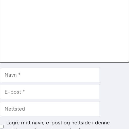
Navn
E-
post
Nettsted
Lagre mitt navn, e-post og nettside i denne