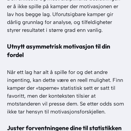
er å ikke spille på kamper der motivasjonen er
lav hos begge lag. Uforutsigbare kamper gir
dårlig grunnlag for analyse, og tilfeldigheter
styrer resultatet i større grad enn vanlig.
Utnytt asymmetrisk motivasjon til din
fordel
Når ett lag har alt å spille for og det andre
ingenting, kan dette være en reell mulighet. Finn
kamper der «taperne» statistisk sett er satt til
favoritt, men der konteksten tilsier at
motstanderen vil presse dem. Se etter odds som
ikke tar hensyn til motivasjonsforskjellen.
Juster forventningene dine til statistikken