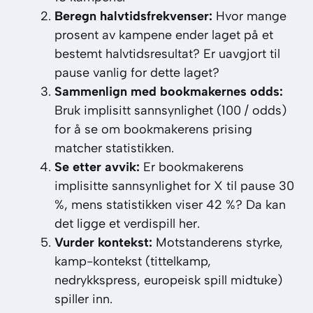
Beregn halvtidsfrekvenser:
Hvor mange
prosent av kampene ender laget på et
bestemt halvtidsresultat? Er uavgjort til
pause vanlig for dette laget?
Sammenlign med bookmakernes odds:
Bruk implisitt sannsynlighet (100 / odds)
for å se om bookmakerens prising
matcher statistikken.
Se etter avvik:
Er bookmakerens
implisitte sannsynlighet for X til pause 30
%, mens statistikken viser 42 %? Da kan
det ligge et verdispill her.
Vurder kontekst:
Motstanderens styrke,
kamp-kontekst (tittelkamp,
nedrykkspress, europeisk spill midtuke)
spiller inn.