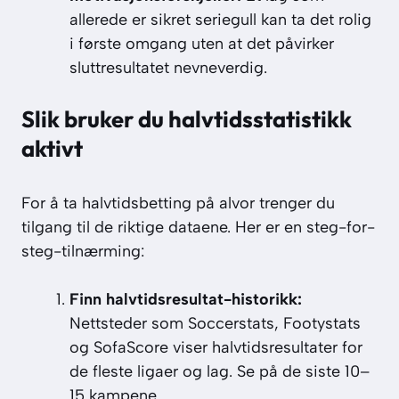
allerede er sikret seriegull kan ta det rolig
i første omgang uten at det påvirker
sluttresultatet nevneverdig.
Slik bruker du halvtidsstatistikk
aktivt
For å ta halvtidsbetting på alvor trenger du
tilgang til de riktige dataene. Her er en steg-for-
steg-tilnærming:
Finn halvtidsresultat-historikk:
Nettsteder som Soccerstats, Footystats
og SofaScore viser halvtidsresultater for
de fleste ligaer og lag. Se på de siste 10–
15 kampene.