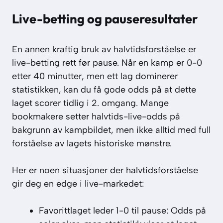
Live-betting og pauseresultater
En annen kraftig bruk av halvtidsforståelse er
live-betting rett før pause. Når en kamp er 0-0
etter 40 minutter, men ett lag dominerer
statistikken, kan du få gode odds på at dette
laget scorer tidlig i 2. omgang. Mange
bookmakere setter halvtids-live-odds på
bakgrunn av kampbildet, men ikke alltid med full
forståelse av lagets historiske mønstre.
Her er noen situasjoner der halvtidsforståelse
gir deg en edge i live-markedet:
Favorittlaget leder 1-0 til pause: Odds på