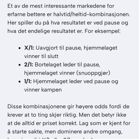
Et av de mest interessante markedene for
erfarne bettere er halvtid/heltid-kombinasjonen.
Her spiller du på hva resultatet er ved pause
og
hva det endelige resultatet er. For eksempel:
X/1:
Uavgjort til pause, hjemmelaget
vinner til slutt
2/1:
Bortelaget leder til pause,
hjemmelaget vinner (snuoppgjør)
1/1:
Hjemmelaget leder ved pause og
vinner kampen
Disse kombinasjonene gir høyere odds fordi de
krever at to ting skjer riktig. Men det betyr ikke
at de alltid er priset korrekt. Lag som er kjent for
å starte sakte, men dominere andre omgang,