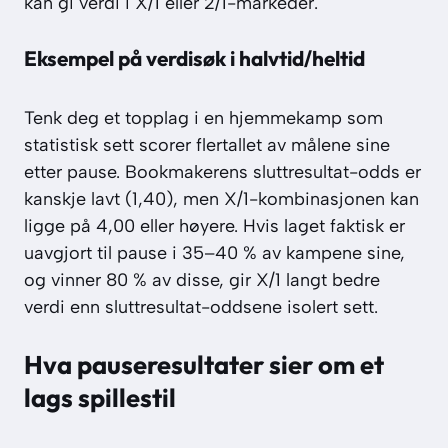
kan gi verdi i X/1 eller 2/1-markeder.
Eksempel på verdisøk i halvtid/heltid
Tenk deg et topplag i en hjemmekamp som
statistisk sett scorer flertallet av målene sine
etter pause. Bookmakerens sluttresultat-odds er
kanskje lavt (1,40), men X/1-kombinasjonen kan
ligge på 4,00 eller høyere. Hvis laget faktisk er
uavgjort til pause i 35–40 % av kampene sine,
og vinner 80 % av disse, gir X/1 langt bedre
verdi enn sluttresultat-oddsene isolert sett.
Hva pauseresultater sier om et
lags spillestil