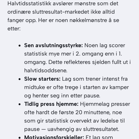
Halvtidsstatistikk avslører mønstre som det
ordinære sluttresultat-markedet ikke alltid
fanger opp. Her er noen nøkkelmønstre å se
etter:
Sen avslutningsstyrke:
Noen lag scorer
statistisk mye mer i 2. omgang enn i 1.
omgang. Dette reflekteres sjelden fullt ut i
halvtidsoddsene.
Slow starters:
Lag som trener intenst fra
midtuke er ofte trege i starten av kamper
og henter seg inn etter pause.
Tidlig press hjemme:
Hjemmelag presser
ofte hardt de første 20 minuttene, noe
som gir statistisk overvekt av ledelse til
pause — uavhengig av sluttresultatet.
Motivasjonsforskjeller:
Et lag som