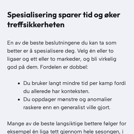
Spesialisering sparer tid og øker
treffsikkerheten
En av de beste beslutningene du kan ta som
better er å spesialisere deg. Velg én eller to
ligaer og ett eller to markeder, og bli virkelig
god på dem. Fordelen er dobbel:
Du bruker langt mindre tid per kamp fordi
du allerede har konteksten.
Du oppdager mønstre og anomalier
raskere enn en generalist ville gjort.
Mange av de beste langsiktige bettere følger for
eksempel én liga tett gjennom hele sesongen, i