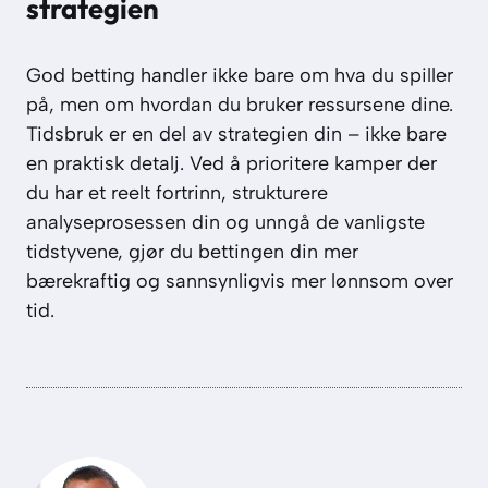
strategien
God betting handler ikke bare om hva du spiller
på, men om hvordan du bruker ressursene dine.
Tidsbruk er en del av strategien din – ikke bare
en praktisk detalj. Ved å prioritere kamper der
du har et reelt fortrinn, strukturere
analyseprosessen din og unngå de vanligste
tidstyvene, gjør du bettingen din mer
bærekraftig og sannsynligvis mer lønnsom over
tid.