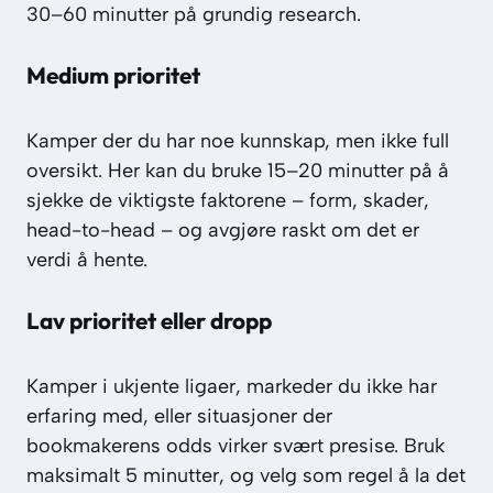
30–60 minutter på grundig research.
Medium prioritet
Kamper der du har noe kunnskap, men ikke full
oversikt. Her kan du bruke 15–20 minutter på å
sjekke de viktigste faktorene – form, skader,
head-to-head – og avgjøre raskt om det er
verdi å hente.
Lav prioritet eller dropp
Kamper i ukjente ligaer, markeder du ikke har
erfaring med, eller situasjoner der
bookmakerens odds virker svært presise. Bruk
maksimalt 5 minutter, og velg som regel å la det