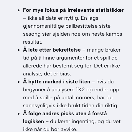
For mye fokus på irrelevante statistikker
– ikke all data er nyttig. En lags
gjennomsnittlige ballbesittelse siste
sesong sier sjelden noe om neste kamps
resultat.
Å lete etter bekreftelse
– mange bruker
tid på å finne argumenter for et spill de
allerede har bestemt seg for. Det er ikke
analyse, det er bias.
Å bytte marked i siste liten
– hvis du
begynner å analysere 1X2 og ender opp
med å spille på antall corners, har du
sannsynligvis ikke brukt tiden din riktig.
Å følge andres picks uten å forstå
logikken
– du lærer ingenting, og du vet
ikke når du bør avvike.