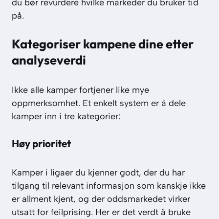
du bør revurdere hvilke markeder du bruker tid
på.
Kategoriser kampene dine etter
analyseverdi
Ikke alle kamper fortjener like mye
oppmerksomhet. Et enkelt system er å dele
kamper inn i tre kategorier:
Høy prioritet
Kamper i ligaer du kjenner godt, der du har
tilgang til relevant informasjon som kanskje ikke
er allment kjent, og der oddsmarkedet virker
utsatt for feilprising. Her er det verdt å bruke