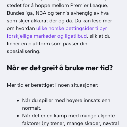
stedet for å hoppe mellom Premier League,
Bundesliga, NBA og tennis avhengig av hva
som skjer akkurat der og da. Du kan lese mer
om hvordan
ulike norske bettingsider tilbyr
forskjellige markeder og ligatilbud
, slik at du
finner en plattform som passer din
spesialisering.
Når er det greit å bruke mer tid?
Mer tid er berettiget i noen situasjoner:
Når du spiller med høyere innsats enn
normalt.
Når det er en kamp med mange ukjente
faktorer (ny trener, mange skader, nøytral