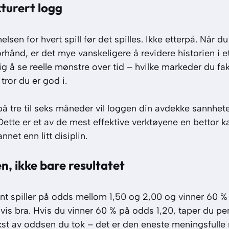
kturert logg
elsen for hvert spill
før
det spilles. Ikke etterpå. Når du
rhånd, er det mye vanskeligere å revidere historien i et
g å se reelle mønstre over tid – hvilke markeder du fakt
tror du er god i.
å tre til seks måneder vil loggen din avdekke sannheter 
Dette er et av de mest effektive verktøyene en bettor k
nnet enn litt disiplin.
n, ikke bare resultatet
nt spiller på odds mellom 1,50 og 2,00 og vinner 60 %
vis bra. Hvis du vinner 60 % på odds 1,20, taper du pen
ekst av oddsen du tok – det er den eneste meningsfull