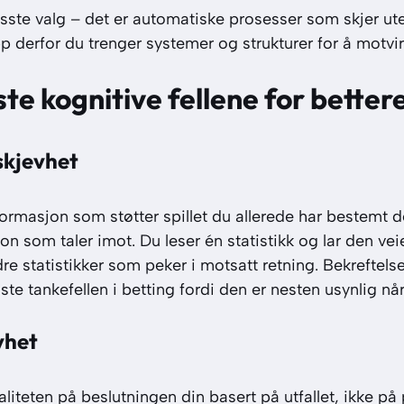
isste valg – det er automatiske prosesser som skjer ut
pp derfor du trenger systemer og strukturer for å motvi
te kognitive fellene for better
skjevhet
formasjon som støtter spillet du allerede har bestemt d
on som taler imot. Du leser én statistikk og lar den ve
re statistikker som peker i motsatt retning. Bekreftels
ste tankefellen i betting fordi den er nesten usynlig når
vhet
teten på beslutningen din basert på utfallet, ikke på 