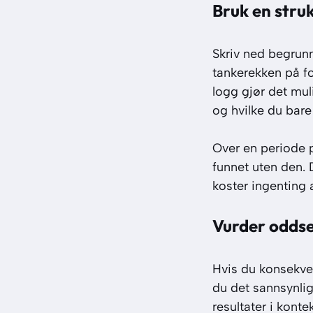
Bruk en stru
Skriv ned begrunn
tankerekken på fo
logg gjør det muli
og hvilke du bare 
Over en periode p
funnet uten den. 
koster ingenting a
Vurder oddse
Hvis du konsekve
du det sannsynlig
resultater i kont