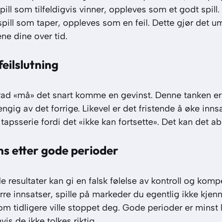
pill som tilfeldigvis vinner, oppleves som et godt spill
pill som taper, oppleves som en feil. Dette gjør det u
ene dine over tid.
eilslutning
rad «må» det snart komme en gevinst. Denne tanken er fe
engig av det forrige. Likevel er det fristende å øke inns
 tapsserie fordi det «ikke kan fortsette». Det kan det ab
s etter gode perioder
 resultater kan gi en falsk følelse av kontroll og kom
rre innsatser, spille på markeder du egentlig ikke kjenn
om tidligere ville stoppet deg. Gode perioder er minst 
vis de ikke tolkes riktig.