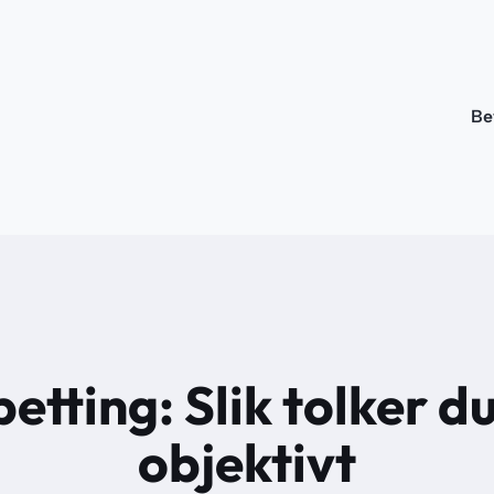
Be
betting: Slik tolker 
objektivt