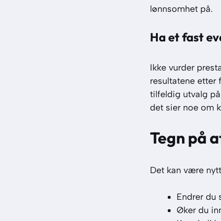
lønnsomhet på.
Ha et fast ev
Ikke vurder presta
resultatene etter 
tilfeldig utvalg p
det sier noe om k
Tegn på at
Det kan være nytti
Endrer du s
Øker du in