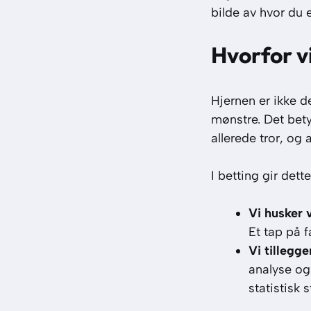
bilde av hvor du e
Hvorfor v
Hjernen er ikke de
mønstre. Det bety
allerede tror, og 
I betting gir dett
Vi husker 
Et tap på 
Vi tillegge
analyse og
statistisk s