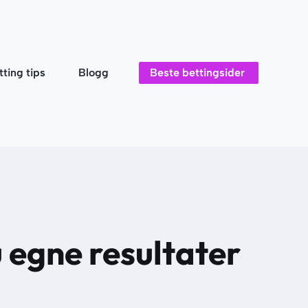
tting tips
Blogg
Beste bettingsider
du egne resultater